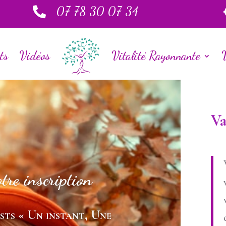
07 78 30 07 34

ts
Vidéos
Vitalité Rayonnante
Va
tre inscription
sts « Un instant, Une