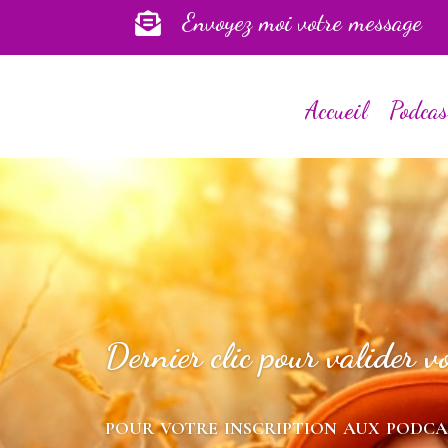
Envoyez moi votre message

Accueil
Podcas
Dernier clic pour valider vo
pour votre inscription aux podca